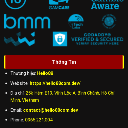
Thông Tin
Thương hiệu:
Hello88
Website:
https://hello88com.dev/
Địa chỉ:
25k Hẻm E13, Vĩnh Lộc A, Bình Chánh, Hồ Chí
Minh, Vietnam
Email:
contact@hello88com.dev
Phone:
0365.221.004