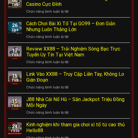
08
Nổ
Casino Cực Đỉnh
Th5
Hũ
ở
Chức năng bình luận bị tắt
GO99
Review
–
23win
Cách Chơi Bài Xì Tố Tại GO99 – Đơn Giản
Không
26
–
Khí
Nhưng Luôn Thắng Lớn
Th8
Kho
Giải
ở
Chức năng bình luận bị tắt
Slot
Trí
Cách
Đổi
Sôi
Chơi
Review XX88 – Trải Nghiệm Sòng Bạc Trực
Thưởng
Động
17
Bài
Và
Tuyến Uy Tín Tại Việt Nam
Mỗi
Th8
Xì
Casino
Ngày
ở
Chức năng bình luận bị tắt
Tố
Cực
Review
Tại
Đỉnh
XX88
Link Vào XX88 – Truy Cập Liền Tay, Không Lo
GO99
15
–
–
Gián Đoạn
Th8
Trải
Đơn
ở
Chức năng bình luận bị tắt
Nghiệm
Giản
Link
Sòng
Nhưng
Vào
J88 Nhà Cái Nổ Hũ – Săn Jackpot Triệu Đồng
Bạc
Luôn
15
XX88
Trực
Mỗi Ngày
Thắng
Th8
–
Tuyến
Lớn
ở
Chức năng bình luận bị tắt
Truy
Uy
J88
Cập
Tín
Nhà
Kinh nghiệm khi tham gia chơi xì tố từ cao thủ
Liền
Tại
24
Cái
Tay,
Hello88
Việt
Th10
Nổ
Không
Nam
ở
Chức năng bình luận bị tắt