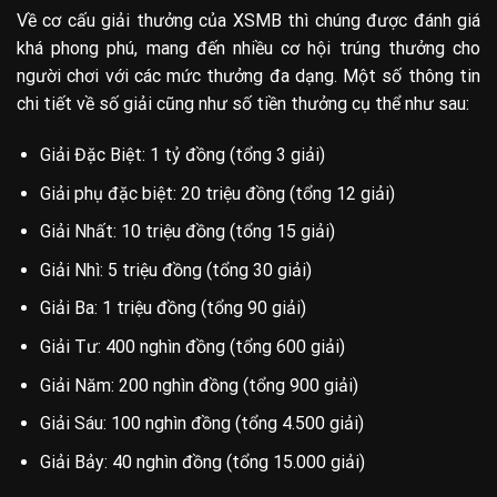
Về cơ cấu giải thưởng của XSMB thì chúng được đánh giá
khá phong phú, mang đến nhiều cơ hội trúng thưởng cho
người chơi với các mức thưởng đa dạng. Một số thông tin
chi tiết về số giải cũng như số tiền thưởng cụ thể như sau:
Giải Đặc Biệt: 1 tỷ đồng (tổng 3 giải)
Giải phụ đặc biệt: 20 triệu đồng (tổng 12 giải)
Giải Nhất: 10 triệu đồng (tổng 15 giải)
Giải Nhì: 5 triệu đồng (tổng 30 giải)
Giải Ba: 1 triệu đồng (tổng 90 giải)
Giải Tư: 400 nghìn đồng (tổng 600 giải)
Giải Năm: 200 nghìn đồng (tổng 900 giải)
Giải Sáu: 100 nghìn đồng (tổng 4.500 giải)
Giải Bảy: 40 nghìn đồng (tổng 15.000 giải)