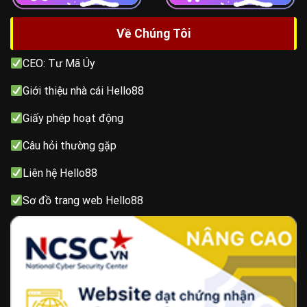
Về Chúng Tôi
CEO: Tư Mã Úy
Giới thiệu nhà cái Hello88
Giấy phép hoạt động
Câu hỏi thường gặp
Liên hệ Hello88
Sơ đồ trang web Hello88