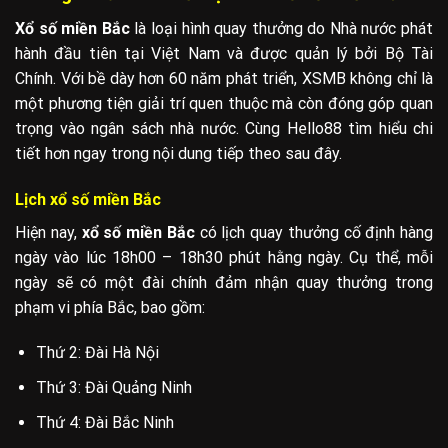
Xổ số miền Bắc
là loại hình quay thưởng do Nhà nước phát
hành đầu tiên tại Việt Nam và được quản lý bởi Bộ Tài
Chính. Với bề dày hơn 60 năm phát triển, XSMB không chỉ là
một phương tiện giải trí quen thuộc mà còn đóng góp quan
trọng vào ngân sách nhà nước. Cùng Hello88 tìm hiểu chi
tiết hơn ngay trong nội dung tiếp theo sau đây.
Lịch xổ số miền Bắc
Hiện nay,
xổ số miền Bắc
có lịch quay thưởng cố định hàng
ngày vào lúc 18h00 – 18h30 phút hằng ngày. Cụ thể, mỗi
ngày sẽ có một đài chính đảm nhận quay thưởng trong
phạm vi phía Bắc, bao gồm:
Thứ 2: Đài Hà Nội
Thứ 3: Đài Quảng Ninh
Thứ 4: Đài Bắc Ninh