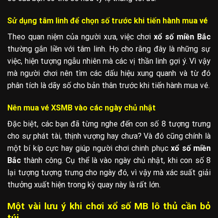
Sử dụng tâm linh để chọn số trước khi tiến hành mua vé
Theo quan niệm của người xưa, việc chơi
xổ số miền Bắc
thường gắn liền với tâm linh. Họ cho rằng đây là những sự
việc, hiện tượng ngẫu nhiên mà các vị thần linh gợi ý. Vì vậy
mà người chơi nên tìm các dấu hiệu xung quanh và từ đó
phân tích là dãy số cho bản thân trước khi tiến hành mua vé.
Nên mua vé XSMB vào các ngày chủ nhật
Đặc biệt, các bạn đã từng nghe đến con số 8 tượng trưng
cho sự phát tài, thịnh vượng hay chưa? Và đó cũng chính là
một bí kíp cực hay giúp người chơi chinh phục
xổ số miền
Bắc
thành công. Cụ thể là vào ngày chủ nhật, khi con số 8
lại tượng tượng trưng cho ngày đó, vì vậy mà xác suất giải
thưởng xuất hiện trong kỳ quay này là rất lớn.
Một vài lưu ý khi chơi xổ số MB lô thủ cần bỏ
túi